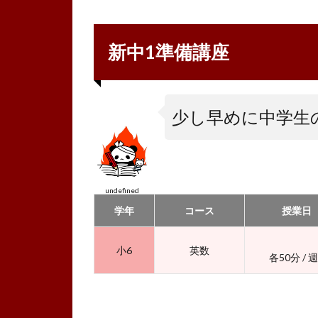
新中1準備講座
少し早めに中学生
undefined
学年
コース
授業日
小6
英数
各50分 / 週