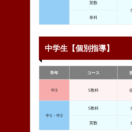
英数
単科
中学生【個別指導】
学年
コース
中3
5教科
5教科
中1・中2
英数