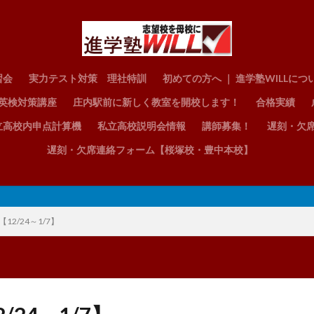
習会
実力テスト対策 理社特訓
初めての方へ ｜ 進学塾WILLにつ
英検対策講座
庄内駅前に新しく教室を開校します！
合格実績
立高校内申点計算機
私立高校説明会情報
講師募集！
遅刻・欠
遅刻・欠席連絡フォーム【桜塚校・豊中本校】
体
【12/24～1/7】