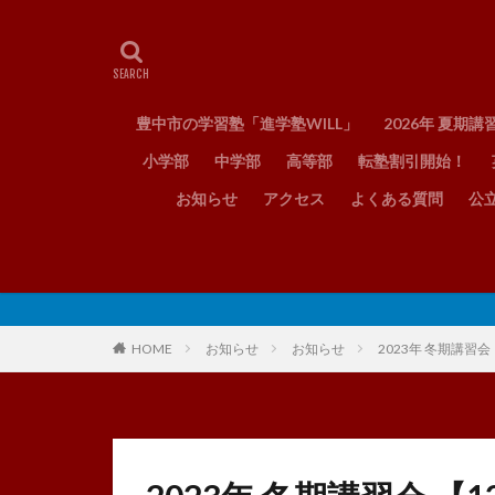
豊中市の学習塾「進学塾WILL」
2026年 夏期講
小学部
中学部
高等部
転塾割引開始！
お知らせ
アクセス
よくある質問
公
HOME
お知らせ
お知らせ
2023年 冬期講習会 