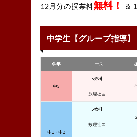
無料！
12月分の授業料
＆ 
中学生【グループ指導】
学年
コース
5教科
中3
数理社国
5教科
数理社国
中1・中2