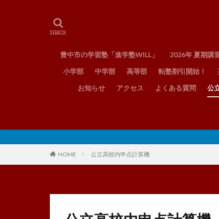
豊中市の学習塾「進学塾WILL」
2026年 夏期講
小学部
中学部
高等部
転塾割引開始！
お知らせ
アクセス
よくある質問
公
HOME
公立高校内申点計算機