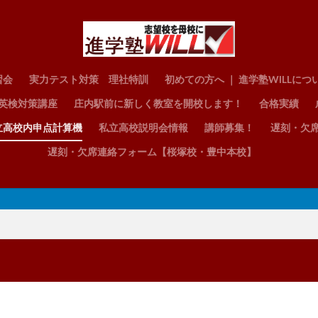
習会
実力テスト対策 理社特訓
初めての方へ ｜ 進学塾WILLにつ
英検対策講座
庄内駅前に新しく教室を開校します！
合格実績
立高校内申点計算機
私立高校説明会情報
講師募集！
遅刻・欠
遅刻・欠席連絡フォーム【桜塚校・豊中本校】
体験授業