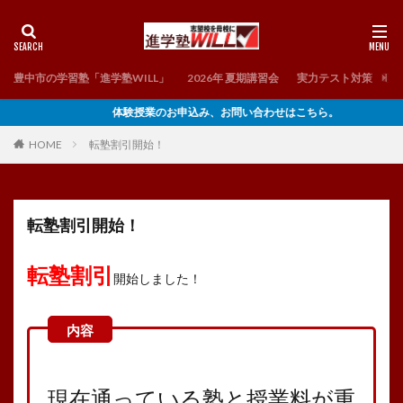
豊中市の学習塾「進学塾WILL」
2026年 夏期講習会
実力テスト対策 理
体験授業のお申込み、お問い合わせはこちら。
HOME
転塾割引開始！
転塾割引開始！
転塾割引
開始しました！
現在通っている塾と授業料が重