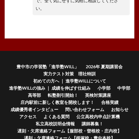
で、全く気にせずに気軽に相談してくださ
い。
豊中市の学習塾「進学塾WILL」
2026年 夏期講習会
実力テスト対策 理社特訓
初めての方へ ｜ 進学塾WILLについて
進学塾WILLの強み ｜ 成績を伸ばす仕組み
小学部
中学部
高等部
転塾割引開始！
英検対策講座
庄内駅前に新しく教室を開校します！
合格実績
成績優秀者インタビュー
問い合わせフォーム
お知らせ
アクセス
よくある質問
公立高校内申点計算機
私立高校説明会情報
講師募集！
遅刻・欠席連絡フォーム【服部校・曽根校・庄内校】
遅刻・欠席連絡フォーム【桜塚校・豊中本校】