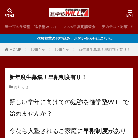
豊中市の学習塾「進学塾WILL」
2026年 夏期講習会
実力テスト対策 理
体験授業のお申込み、お問い合わせはこちら。
HOME
お知らせ
お知らせ
新年度生募集！早割制度有り！
新年度生募集！早割制度有り！
お知らせ
新しい学年に向けての勉強を進学塾WILLで
始めませんか？
今なら入塾されるご家庭に
早割制度
があり