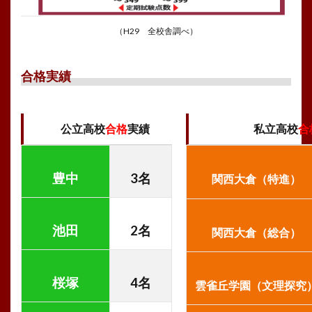
（H29 全校舎調べ）
合格実績
公立高校
合格
実績
私立高校
合
豊中
3
名
関西大倉（特進）
池田
2
名
関西大倉（総合）
桜塚
4
名
雲雀丘学園（文理探