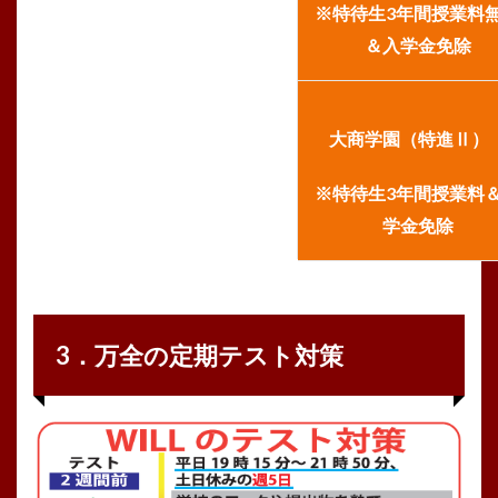
※特待生3年間授業料
＆入学金免除
大商学園（特進Ⅱ
※特待生3年間授業料
学金免除
3．万全の定期テスト対策