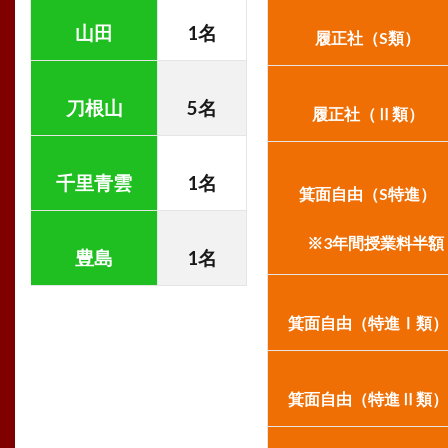
山田
1
名
履正社（S類）
刀根山
5
名
履正社（Ⅱ類）
千里青雲
1
名
箕面自由（S特進
※3年間授業料半額
豊島
1
名
箕面自由（特進Ⅰ類
箕面自由（特進Ⅱ類