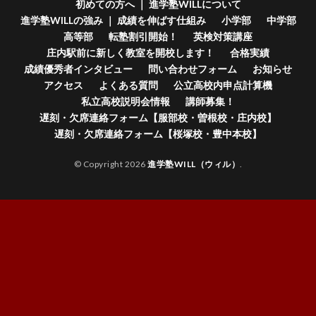
初めての方へ ｜ 進学塾WILLについて
進学塾WILLの強み ｜ 成績を伸ばす仕組み
小学部
中学部
高等部
転塾割引開始！
英検対策講座
庄内駅前に新しく教室を開校します！
合格実績
成績優秀者インタビュー
問い合わせフォーム
お知らせ
アクセス
よくある質問
公立高校内申点計算機
私立高校説明会情報
講師募集！
遅刻・欠席連絡フォーム【服部校・曽根校・庄内校】
遅刻・欠席連絡フォーム【桜塚校・豊中本校】
© Copyright 2026
進学塾WILL（ウィル）
.