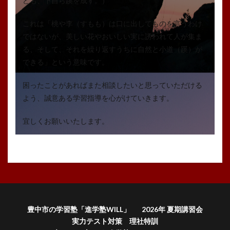
ども、下自ら蹊を成す。）
これは「桃や李（すもも）は口に出してものを言うわけ
ではないが、美しい花やおいしい実に誘われて人が集ま
る、そして、それを繰り返すうちに自然と小道（蹊）が
できる」という意味です。
困ったことがあればまた相談したいと思っていただける
よう、誠意ある学習指導を心がけていきます。
宜しくお願いいたします。
豊中市の学習塾「進学塾WILL」
2026年 夏期講習会
実力テスト対策 理社特訓