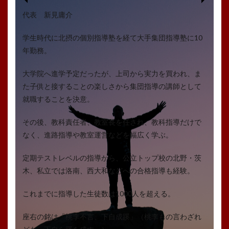
代表 新見庸介
学生時代に北摂の個別指導塾を経て大手集団指導塾に10
年勤務。
大学院へ進学予定だったが、上司から実力を買われ、ま
た子供と接することの楽しさから集団指導の講師として
就職することを決意。
その後、教科責任者、教室長を任され、教科指導だけで
なく、進路指導や教室運営などを幅広く学ぶ。
定期テストレベルの指導から、公立トップ校の北野・茨
木、私立では洛南、西大和などへの合格指導も経験。
これまでに指導した生徒数は1000人を超える。
座右の銘は「桃李不言、下自成蹊」（桃李もの言わざれ